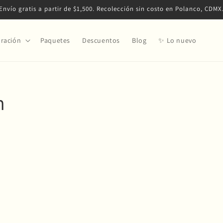
Envío gratis a partir de $1,500. Recolección sin costo en Polanco, CDMX
ración
Paquetes
Descuentos
Blog
✨ Lo nuevo
n