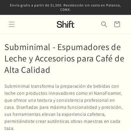
Ir
Envío gratis a partir de $1,500. Recolección sin costo en Polanco,
directamente
CDMX.
al contenido
Carrito
C
Subminimal - Espumadores de
o
Leche y Accesorios para Café de
l
Alta Calidad
e
Subminimal transforma la preparación de bebidas con
c
leche con productos innovadores como el NanoFoamer,
que ofrece una textura y consistencia profesional en
c
casa. Diseñadas para máxima funcionalidad y precisión,
i
sus herramientas elevan la experiencia cafetera,
permitiéndote crear auténticas obras maestras en cada
ó
taza.