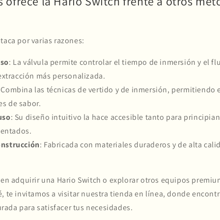
 ofrece la Hario Switch frente a otros mé
taca por varias razones:
iso
: La válvula permite controlar el tiempo de inmersión y el flu
extracción más personalizada.
: Combina las técnicas de vertido y de inmersión, permitiendo
es de sabor.
uso
: Su diseño intuitivo la hace accesible tanto para principi
mentados.
onstrucción
: Fabricada con materiales duraderos y de alta cali
 en adquirir una Hario Switch o explorar otros equipos premiu
, te invitamos a visitar nuestra tienda en línea, donde encont
ada para satisfacer tus necesidades.