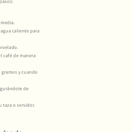
 pasos:
a media.
n agua caliente para
nivelado.
 el café de manera
10 gramos y cuando
segurándote de
u taza o servidor.