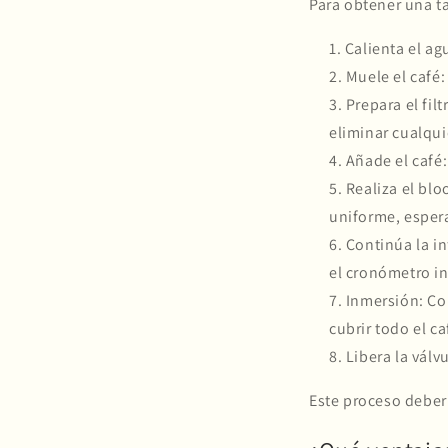
Para obtener una ta
Calienta el ag
Muele el café
:
Prepara el filt
eliminar cualqui
Añade el café
Realiza el bl
uniforme, espera
Continúa la i
el cronómetro ind
Inmersión
: C
cubrir todo el ca
Libera la válv
Este proceso deberí