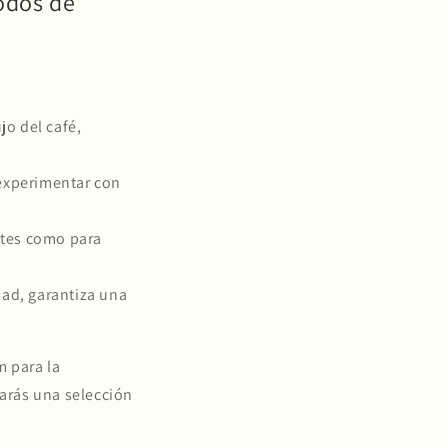
todos de
jo del café,
 experimentar con
antes como para
dad, garantiza una
m para la
rarás una selección