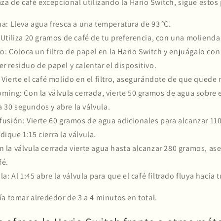
za de café excepcional utilizando la Hario Switch, sigue estos
ua
: Lleva agua fresca a una temperatura de 93 °C.
 Utiliza 20 gramos de café de tu preferencia, con una moliend
ro
: Coloca un filtro de papel en la Hario Switch y enjuágalo co
er residuo de papel y calentar el dispositivo.
: Vierte el café molido en el filtro, asegurándote de que quede 
ooming
: Con la válvula cerrada, vierte 50 gramos de agua sobre
 30 segundos y abre la válvula.
nfusión
: Vierte 60 gramos de agua adicionales para alcanzar 1
ique 1:15 cierra la válvula.
on la válvula cerrada vierte agua hasta alcanzar 280 gramos, a
fé.
ula
: Al 1:45 abre la válvula para que el café filtrado fluya hacia t
a tomar alrededor de 3 a 4 minutos en total.