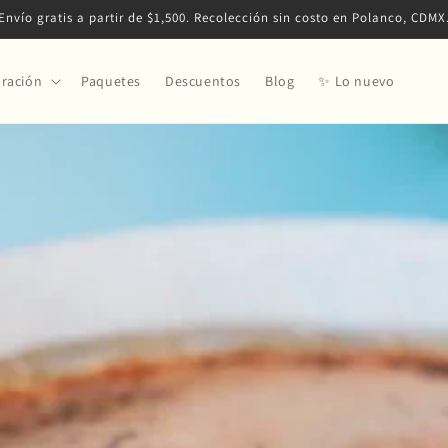
Envío gratis a partir de $1,500. Recolección sin costo en Polanco, CDMX
ración
Paquetes
Descuentos
Blog
✨ Lo nuevo