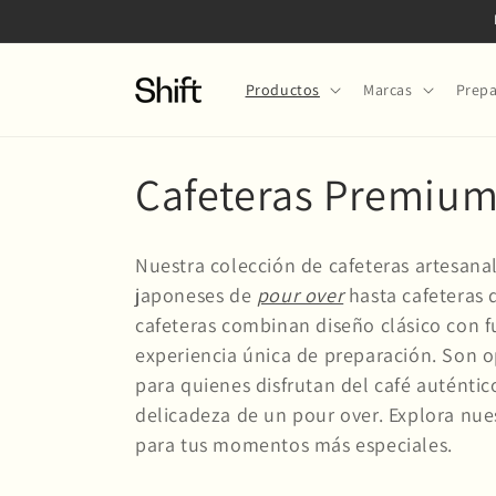
Ir
directamente
al contenido
Productos
Marcas
Prepa
C
Cafeteras Premium 
o
Nuestra colección de cafeteras artesan
l
japoneses de
pour over
hasta cafeteras
cafeteras combinan diseño clásico con 
e
experiencia única de preparación. Son op
para quienes disfrutan del café auténtic
c
delicadeza de un pour over. Explora nues
para tus momentos más especiales.
c