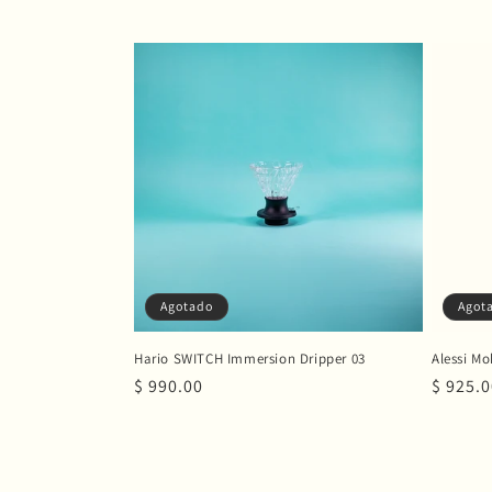
i
ó
n
:
Agotado
Agot
Hario SWITCH Immersion Dripper 03
Alessi Mo
Precio
$ 990.00
Precio
$ 925.
habitual
habitu