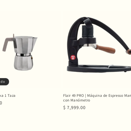
ado
ka 1 Taza
Flair 49 PRO | Máquina de Espresso Ma
con Manómetro
00
Precio
$ 7,999.00
al
habitual