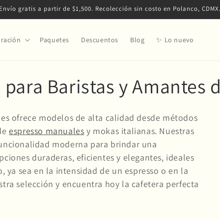
Envío gratis a partir de $1,500. Recolección sin costo en Polanco, CDMX
ración
Paquetes
Descuentos
Blog
✨ Lo nuevo
para Baristas y Amantes d
ales ofrece modelos de alta calidad desde métodos
 de
espresso manuales
y mokas italianas. Nuestras
funcionalidad moderna para brindar una
ciones duraderas, eficientes y elegantes, ideales
o, ya sea en la intensidad de un espresso o en la
tra selección y encuentra hoy la cafetera perfecta