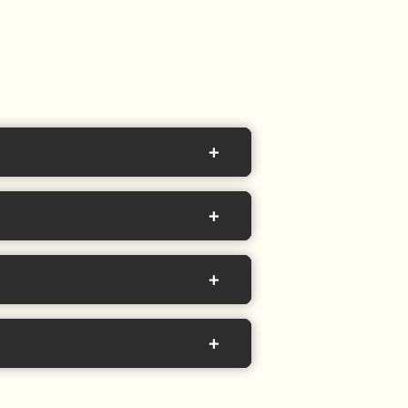
+
+
+
+
press) o una máquina manual (Flair