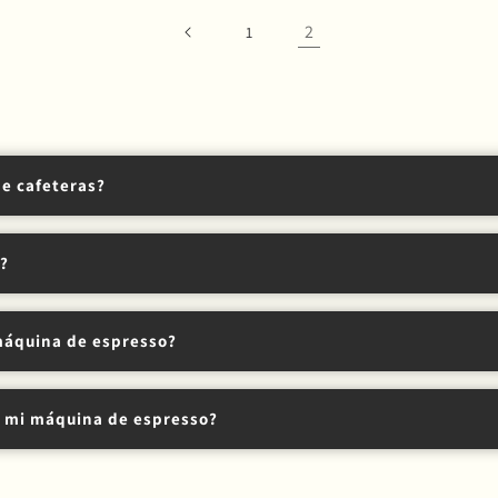
2
1
de cafeteras?
?
s o automáticas (ej.
Flair Espresso
).
 por inmersión, con cuerpo denso.
áquina de espresso?
omo
Hario
V60 u
ORIGAM
I
resaltan la claridad.
Prensa francesa o AeroPress.
il, combina inmersión y presión.
ontrol
: V60, ORIGAMI o Chemex.
 Bialetti) para un café intenso y concentrado.
r mi máquina de espresso?
 una máquina de espresso semiautomática (Breville Barista Ex
tera de goteo (Moccamaster).