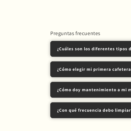
Preguntas frecuentes
¿Cuáles son los diferentes tipos 
¿Cómo elegir mi primera cafetera
Espresso
– Máquinas manuale
tu nivel de experiencia
Prensa francesa
– Extracción
¿Cómo doy mantenimiento a mi m
Goteo manual
– Métodos c
Fácil y sin complicaciones
: 
AeroPress
– Versátil y portát
Para café filtrado con más c
Moka
– Cafetera italiana (ej.
¿Con qué frecuencia debo limpia
Si prefieres espresso
: Moka,
Espresso).
Diariamente:
Automática y práctica
: Cafe