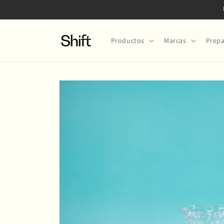
Ir
directamente
al contenido
Productos
Marcas
Prepa
Ir
directamente
a la
información
del producto