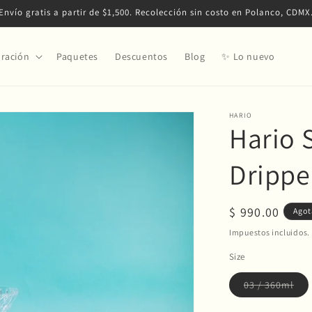
Envío gratis a partir de $1,500. Recolección sin costo en Polanco, CDMX
ración
Paquetes
Descuentos
Blog
✨ Lo nuevo
HARIO
Hario 
Drippe
Precio
$ 990.00
Ago
habitual
Impuestos incluidos.
Size
Var
03 / 360ml
ago
o