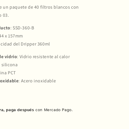
ye un paquete de 40 filtros blancos con
 03.
ducto
: SSD-360-B
144 x 157mm
acidad del Dripper 360ml
e vidrio
: Vidrio resistente al calor
 silicona
sina PCT
noxidable
: Acero inoxidable
a, paga después
con Mercado Pago.