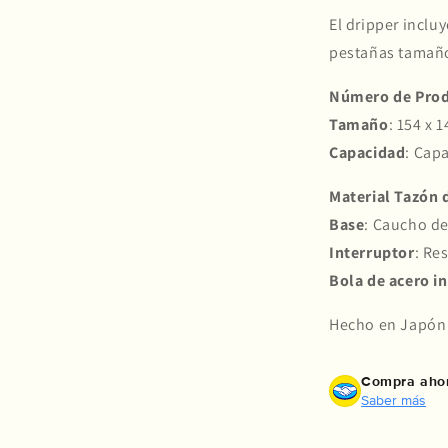
El dripper inclu
pestañas tamaño
Número de Pro
Tamaño
: 154 x 
Capacidad
: Cap
Material Tazón d
Base
: Caucho de
Interruptor
: Re
Bola de acero i
Hecho en Japón
Compra ahor
Saber más