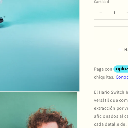
no
Cantidad
dis
Reducir
cantidad
para
Hario
SWITCH
Immersion
N
Dripper
03
El Hario Switch
versátil que com
extracción por v
aficionados al c
cada detalle del