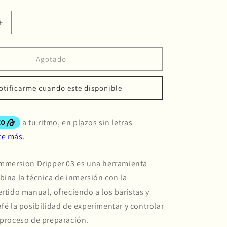
ponible
Aumentar
cantidad
para
Hario
Agotado
SWITCH
Immersion
otificarme cuando este disponible
Dripper
03
 Immersion Dripper 03 es una herramienta
bina la técnica de inmersión con la
ertido manual, ofreciendo a los baristas y
afé la posibilidad de experimentar y controlar
 proceso de preparación.