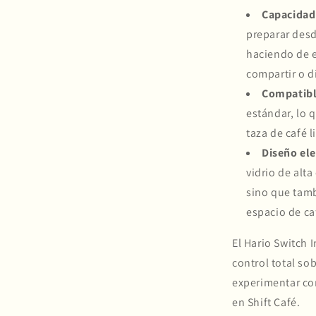
Capacidad 
preparar desd
haciendo de e
compartir o di
Compra ahora y paga a meses sin
Compatible
tarjeta de crédito
estándar, lo q
taza de café 
Diseño ele
Agrega tu producto al carrito y
elige pagar con
1
Meses sin Tarjeta.
vidrio de alta
En tu cuenta de Mercado Pago,
elige la
2
sino que tamb
cantidad de meses
y confirma.
Paga mes a mes
con saldo disponible, débito u
espacio de ca
3
otros medios.
El Hario Switch 
Crédito sujeto a aprobación.
control total so
¿Tienes dudas? Consulta nuestra
Ayuda.
experimentar con
en Shift Café.