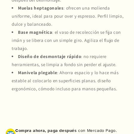
Muelas heptagonales
: ofrecen una molienda
uniforme, ideal para pour over y espresso. Perfil limpio,
dulce y balanceado.
Base magnética
: el vaso de recolección se fija con
Compra ahora y paga a meses
imán y se libera con un simple giro. Agiliza el flujo de
sin tarjeta de crédito
trabajo.
Diseño de desmontaje rápido
: no requiere
Agrega tu producto al carrito y
elige
1
herramientas, se limpia a fondo sin perder el ajuste.
pagar con Meses sin Tarjeta.
En tu cuenta de Mercado Pago,
elige
Manivela plegable
: Ahorra espacio y lo hace más
2
la cantidad de meses
y confirma.
estable al colocarlo en superficies planas. diseño
Paga mes a mes
con saldo disponible,
3
débito u otros medios.
ergonómico, cómodo incluso para manos pequeñas.
Crédito sujeto a aprobación.
¿Tienes dudas? Consulta nuestra
Ayuda.
Compra ahora, paga después
con Mercado Pago.