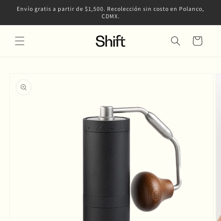
Ir
Envío gratis a partir de $1,500. Recolección sin costo en Polanco,
directamente
CDMX.
al contenido
Carrito
Ir
directamente
a la
información
del producto