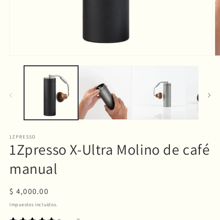
Abrir
Ab
elemento
e
multimedia
m
1
2
en
e
una
u
ventana
v
modal
m
1ZPRESSO
1Zpresso X-Ultra Molino de café
manual
Precio
$ 4,000.00
habitual
Impuestos incluidos.