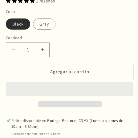
2 reseñas
Color
Black
Gray
Cantidad
Reducir
Aumentar
cantidad
cantidad
para
para
1Zpresso
1Zpresso
Agregar al carrito
X-
X-
Ultra
Ultra
Molino
Molino
de
de
café
café
manual
manual
Retiro disponible en
Bodega Polanco, CDMX (Lunes a viernes de
10am - 5:30pm)
Normalmente está listo en 4 horas