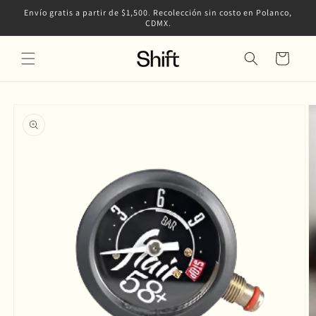
Ir
Envío gratis a partir de $1,500. Recolección sin costo en Polanco,
directamente
CDMX.
al contenido
Carrito
Ir
directamente
a la
información
del producto