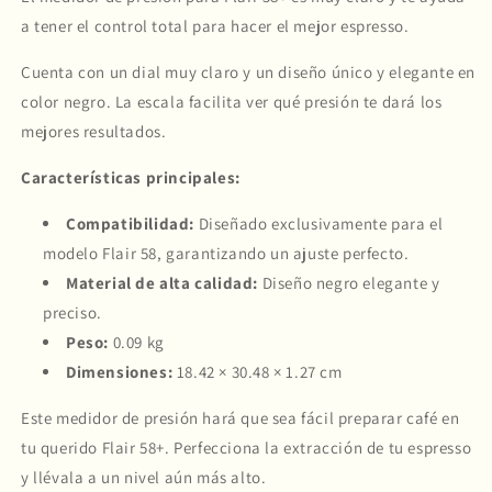
sin tarjeta de crédito
a tener el control total para hacer el mejor espresso.
Cuenta con un dial muy claro y un diseño único y elegante en
Agrega tu producto al carrito y
elige
1
pagar con Meses sin Tarjeta.
color negro. La escala facilita ver qué presión te dará los
En tu cuenta de Mercado Pago,
elige
2
mejores resultados.
la cantidad de meses
y confirma.
Paga mes a mes
con saldo disponible,
3
débito u otros medios.
Características principales:
Compatibilidad:
Diseñado exclusivamente para el
Crédito sujeto a aprobación.
¿Tienes dudas? Consulta nuestra
Ayuda.
modelo Flair 58, garantizando un ajuste perfecto.
Material de alta calidad:
Diseño negro elegante y
preciso.
Peso:
0.09 kg
Dimensiones:
18.42 × 30.48 × 1.27 cm
Este medidor de presión hará que sea fácil preparar café en
tu querido Flair 58+. Perfecciona la extracción de tu espresso
y llévala a un nivel aún más alto.