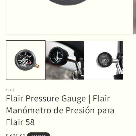
Abrir
Ab
elemento
e
multimedia
m
1
2
en
e
una
u
ventana
v
modal
m
FLAIR
Flair Pressure Gauge | Flair
Manómetro de Presión para
Flair 58
Precio
$ 675.00
Agotado