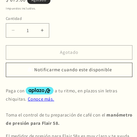
habitual
Impuestos incluidos.
Cantidad
Reducir
Aumentar
cantidad
cantidad
para
para
Flair
Flair
Agotado
Pressure
Pressure
Gauge
Gauge
Notificarme cuando este disponible
|
|
Flair
Flair
Manómetro
Manómetro
de
de
Presión
Presión
para
para
Flair
Flair
Toma el control de tu preparación de café con el
manómetro
58
58
de presión para Flair 58.
Compra ahora y paga a meses
El medidor de presión para Flair 58+ es muy claro y te ayuda