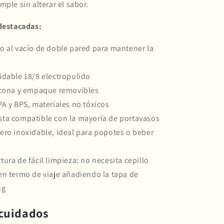
mple sin alterar el sabor.
 destacadas:
o al vacío de doble pared para mantener la
idable 18/8 electropulido
icona y empaque removibles
PA y BPS, materiales no tóxicos
ta compatible con la mayoría de portavasos
ero inoxidable, ideal para popotes o beber
tura de fácil limpieza: no necesita cepillo
en termo de viaje añadiendo la tapa de
ug
 cuidados