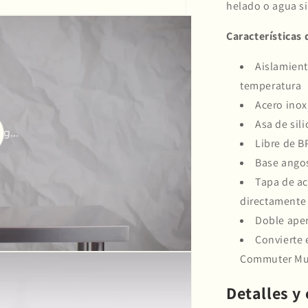
helado o agua si
Características
Aislamient
temperatura
Acero inox
Asa de sil
oducir
Libre de B
o
Base angos
Tapa de ac
Compra ahora y paga a meses sin
directamente
tarjeta de crédito
Doble aper
Convierte 
Agrega tu producto al carrito y
elige pagar con
Commuter M
1
Meses sin Tarjeta.
En tu cuenta de Mercado Pago,
elige la
Detalles y
2
cantidad de meses
y confirma.
Paga mes a mes
con saldo disponible, débito u