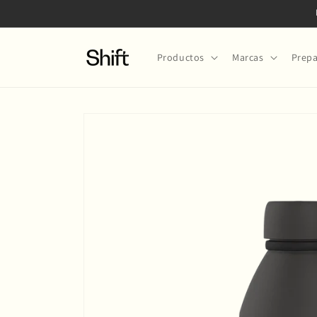
Ir
directamente
al contenido
Productos
Marcas
Prepa
Ir
directamente
a la
información
del producto