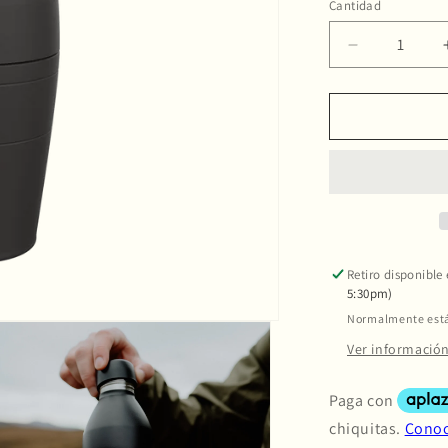
no
Cantidad
disponib
Reducir
cantidad
para
KeepCup
Bottle
M
|
18oz/530ml
Retiro disponible
5:30pm)
Normalmente está 
Ver información