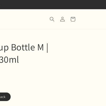
.
Iniciar
Carrito
sesión
p Bottle M |
530ml
lack