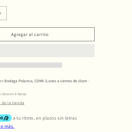
le
Aumentar
cantidad
para
KeepCup
Agregar al carrito
Bottle
M
|
18oz/530ml
 en
Bodega Polanco, CDMX (Lunes a viernes de 10am -
listo en 4 horas
 de la tienda