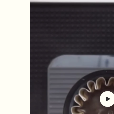
Repr
vide