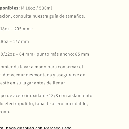
ponibles:
M 18oz / 530ml
ación, consulta nuestra guía de tamaños.
:
18oz – 205 mm ·
18oz – 177 mm
18/22oz – 64 mm · punto más ancho: 85 mm
comienda lavar a mano para conservar el
r. Almacenar desmontada y asegurarse de
sté en su lugar antes de llenar.
po de acero inoxidable 18/8 con aislamiento
do electropulido, tapa de acero inoxidable,
cona.
a, paga después
con Mercado Pago.