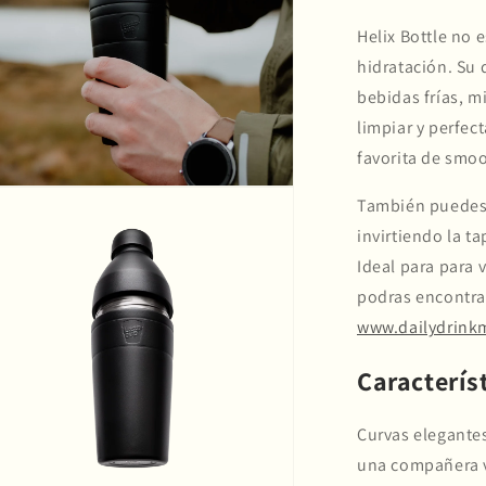
Helix Bottle no e
hidratación. Su 
bebidas frías, mi
limpiar y perfect
favorita de smoo
También puedes 
invirtiendo la ta
Ideal para para 
podras encontrar
www.dailydrink
Caracterís
Curvas elegantes
una compañera ve