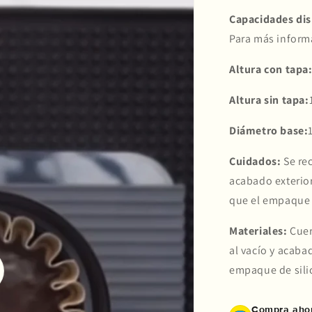
3
otros medios.
Capacidades dis
Para más inform
Crédito sujeto a aprobación.
¿Tienes dudas? Consulta nuestra
Ayuda.
Altura con tapa
Altura sin tapa:
Diámetro base:
Cuidados:
Se re
acabado exterio
que el empaque e
Materiales:
Cuer
al vacío y acaba
empaque de sili
oducir
o
Compra ahor