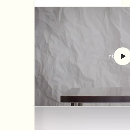
Repr
vide