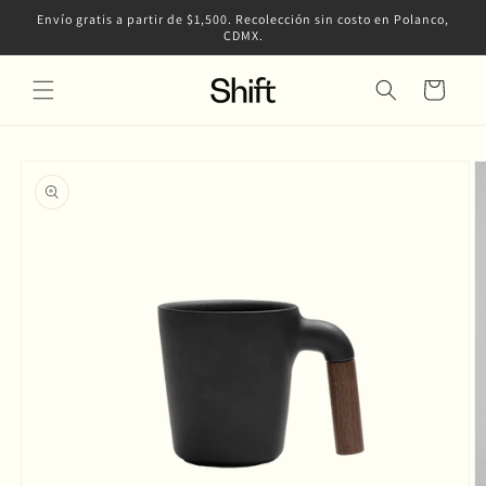
Ir
Envío gratis a partir de $1,500. Recolección sin costo en Polanco,
directamente
CDMX.
al contenido
Carrito
Ir
directamente
a la
información
del producto