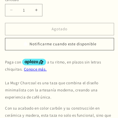
Reducir
Aumentar
cantidad
cantidad
para
para
HMM
HMM
Agotado
Mugr
Mugr
Charc
Charc
Notificarme cuando este disponible
La Mugr Charcoal es una taza que combina el diseño
minimalista con la artesanía moderna, creando una
experiencia de café única.
Con su acabado en color carbón y su construcción en
cerámica y madera, esta taza no solo es funcional, sino que