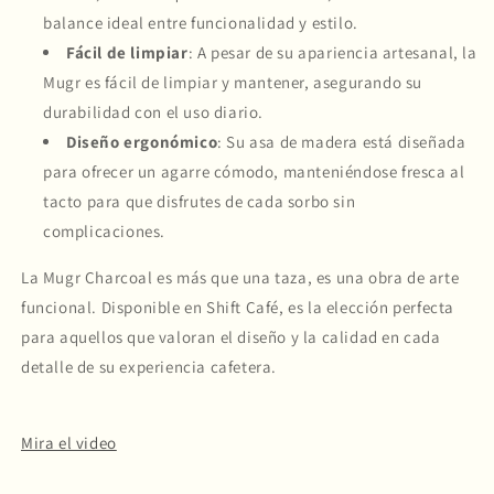
balance ideal entre funcionalidad y estilo.
Fácil de limpiar
: A pesar de su apariencia artesanal, la
Mugr es fácil de limpiar y mantener, asegurando su
Compra ahora y paga a meses
durabilidad con el uso diario.
sin tarjeta de crédito
Diseño ergonómico
: Su asa de madera está diseñada
para ofrecer un agarre cómodo, manteniéndose fresca al
Agrega tu producto al carrito y
elige
1
pagar con Meses sin Tarjeta.
tacto para que disfrutes de cada sorbo sin
En tu cuenta de Mercado Pago,
elige
2
complicaciones.
la cantidad de meses
y confirma.
Paga mes a mes
con saldo disponible,
3
La Mugr Charcoal es más que una taza, es una obra de arte
débito u otros medios.
funcional. Disponible en Shift Café, es la elección perfecta
Crédito sujeto a aprobación.
para aquellos que valoran el diseño y la calidad en cada
¿Tienes dudas? Consulta nuestra
Ayuda.
detalle de su experiencia cafetera.
Mira el video