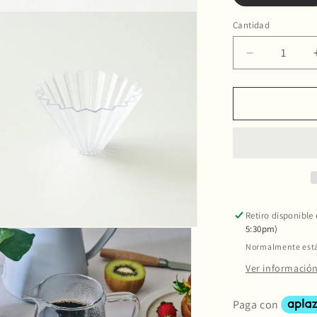
Cantidad
Reducir
cantidad
para
Origami
Air
-
Starter
Kit
Retiro disponible
5:30pm)
Normalmente está 
Ver información