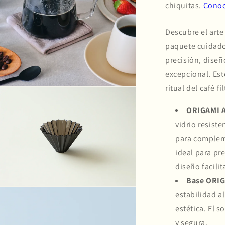
Descubre el arte
paquete cuidad
precisión, diseñ
excepcional. Est
ritual del café f
ORIGAMI A
vidrio resiste
para complem
ideal para pr
diseño facilit
Base ORIG
estabilidad a
estética. El 
y segura.