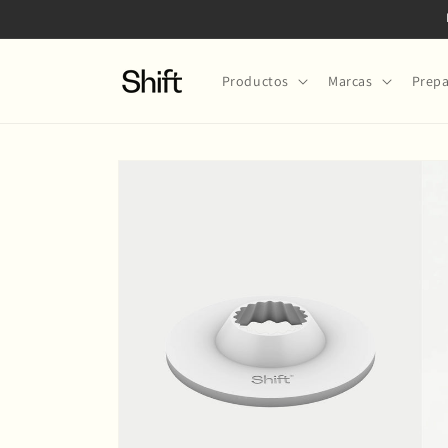
Ir
directamente
al contenido
Productos
Marcas
Prepa
Ir
directamente
a la
información
del producto