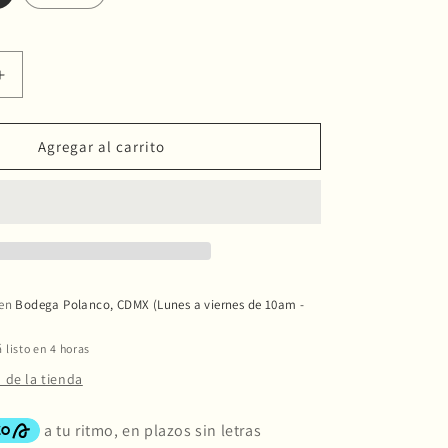
Aumentar
cantidad
para
Origami
Agregar al carrito
Air
-
Starter
Kit
 en
Bodega Polanco, CDMX (Lunes a viernes de 10am -
listo en 4 horas
 de la tienda