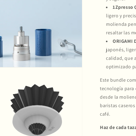
1Zpresso 
ligero y preci
molienda per
Compra ahora y paga a meses sin
resaltar las m
tarjeta de crédito
ORIGAMI Dr
japonés, lige
Agrega tu producto al carrito y
elige pagar con
1
calidad, que 
Meses sin Tarjeta.
En tu cuenta de Mercado Pago,
elige la
optimizado pa
2
cantidad de meses
y confirma.
Paga mes a mes
con saldo disponible, débito u
3
Este bundle comb
otros medios.
tecnología para 
Crédito sujeto a aprobación.
desde la moliend
¿Tienes dudas? Consulta nuestra
Ayuda.
baristas caseros
café.
Haz de cada taz