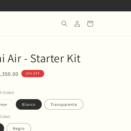
.
Iniciar
Carrito
sesión
 Air - Starter Kit
ecio
2,350.00
10% OFF
erta
t (Color)
Variante
Rojo
Blanco
Transparente
agotada
o
no
(Color)
ble
disponible
Negro